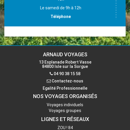
Le samedi de 9h à 12h
Téléphone
04 90 38 15 58
Email
accueil-isle@voyages-arnaud.fr
ARNAUD VOYAGES
13 Esplanade Robert Vasse
84800 Isle sur la Sorgue
Contactez-nous
04 90 38 15 58
Contactez-nous
Egalité Professionnelle
NOS VOYAGES ORGANISÉS
Voyages individuels
Voyages groupes
LIGNES ET RÉSEAUX
ZOU ! 84