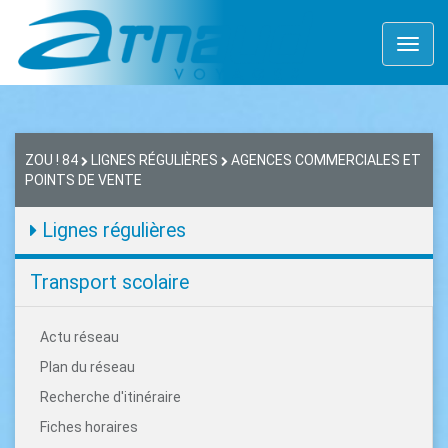
Toggl
naviga
ZOU ! 84
LIGNES RÉGULIÈRES
AGENCES COMMERCIALES ET
POINTS DE VENTE
Lignes régulières
Transport scolaire
Actu réseau
Plan du réseau
Recherche d'itinéraire
Fiches horaires