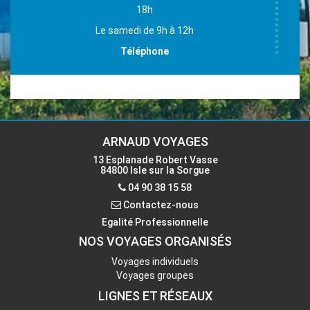
18h
Le samedi de 9h à 12h
Téléphone
04 90 38 15 58
Email
accueil-isle@voyages-arnaud.fr
ARNAUD VOYAGES
13 Esplanade Robert Vasse
84800 Isle sur la Sorgue
Contactez-nous
04 90 38 15 58
Contactez-nous
Egalité Professionnelle
NOS VOYAGES ORGANISÉS
Voyages individuels
Voyages groupes
LIGNES ET RÉSEAUX