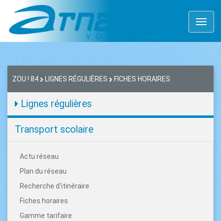
Toggl
naviga
ZOU ! 84
LIGNES RÉGULIÈRES
FICHES HORAIRES
Lignes régulières
Transport scolaire
Actu réseau
Plan du réseau
Recherche d'itinéraire
Fiches horaires
Gamme tarifaire