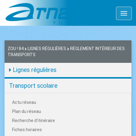
Toggl
naviga
ZOU ! 84
LIGNES RÉGULIÈRES
RÈGLEMENT INTÉRIEUR DES
TRANSPORTS
Lignes régulières
Transport scolaire
Actu réseau
Plan du réseau
Recherche d'itinéraire
Fiches horaires