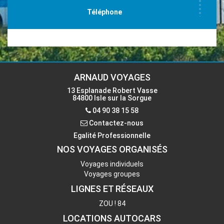
Téléphone
04 90 38 15 58
Email
accueil-isle@voyages-arnaud.fr
ARNAUD VOYAGES
13 Esplanade Robert Vasse
84800 Isle sur la Sorgue
Contactez-nous
04 90 38 15 58
Contactez-nous
Egalité Professionnelle
NOS VOYAGES ORGANISÉS
Voyages individuels
Voyages groupes
LIGNES ET RÉSEAUX
ZOU ! 84
LOCATIONS AUTOCARS