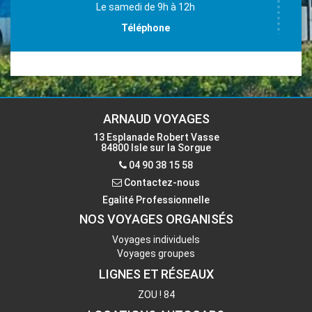
Le samedi de 9h à 12h
Téléphone
04 90 38 15 58
Email
accueil-isle@voyages-arnaud.fr
ARNAUD VOYAGES
13 Esplanade Robert Vasse
84800 Isle sur la Sorgue
Contactez-nous
04 90 38 15 58
Contactez-nous
Egalité Professionnelle
NOS VOYAGES ORGANISÉS
Voyages individuels
Voyages groupes
LIGNES ET RÉSEAUX
ZOU ! 84