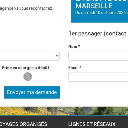
MARSEILLE
e agence va vous recontactez.
Du
samedi 10 octobre 2026
1er
passager
(contact 
Nom
*
Prise en charge au dépôt
Email
*
Envoyer ma demande
OYAGES ORGANISÉS
LIGNES ET RÉSEAUX