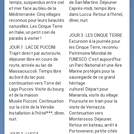
temps, suspendus entre ciel
de San Martino. Déjeuner.
et mer face au bleu de la
L’après-midi, temps libre
Méditerranée. Cinq villages
dans Lucca. Retour à l’hôtel,
reconnus pour leurs beautés
dîner, nuit.
naturelles. Les Cinque Terre
en Italie, un petit coin de
JOUR 3 : LES CINQUE TERRE
paradis à visiter !
Excursion à la journée pour
JOUR 1 : LAC DE PUCCINI
les Cinque Terre, reconnu
Trajet direct par autoroute,
Patrimoine Mondial de
déjeuner libre en cours de
l’UNESCO. C’est aujourd’hui
route, arrivée au lac de
un Parc National et une Aire
Massaciuccoli. Temps libre
Marine protégés pour la
au bord du lac puis
sauvegarde de ce grand
continuation vers Torre del
héritage
Lago Puccini. Visite du bourg
culturel. Départ pour
et de la maison
Manarola, visite du village.
Musée Puccini. Continuation
Poursuite en train pour la
sur la côte de la Versilie.
visite de Vernazza.
Installation à l’hôtel***, dîner,
Continuation vers
nuit.
Monterosso. Déjeuner.
Retour en bateau, arrêt à
Portovenere, petite citée