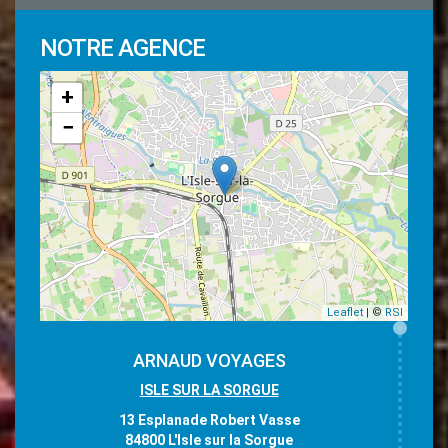
NOTRE AGENCE
+
−
Leaflet
| ©
RSI
ARNAUD VOYAGES
ISLE SUR LA SORGUE
13 Esplanade Robert Vasse
84800 L'Isle sur la Sorgue