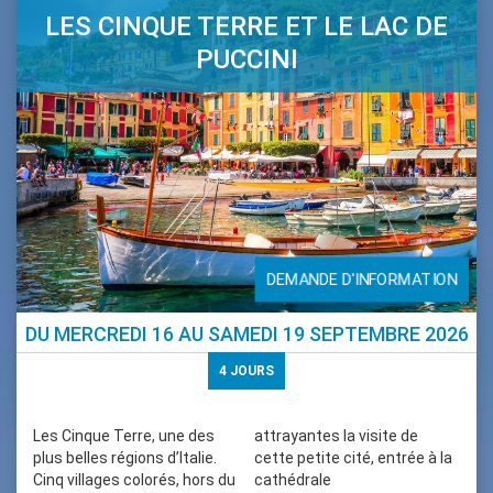
LES CINQUE TERRE ET LE LAC DE
PUCCINI
DEMANDE D'INFORMATION
DU
MERCREDI 16
AU
SAMEDI 19 SEPTEMBRE 2026
4
JOURS
Les Cinque Terre, une des
attrayantes la visite de
plus belles régions d’Italie.
cette petite cité, entrée à la
Cinq villages colorés, hors du
cathédrale