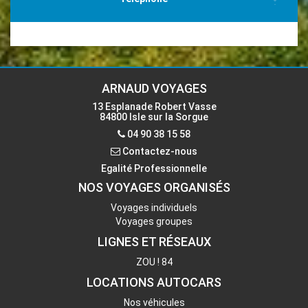
04 90 38 15 58
Email
accueil-isle@voyages-arnaud.fr
ARNAUD VOYAGES
13 Esplanade Robert Vasse
84800 Isle sur la Sorgue
Contactez-nous
04 90 38 15 58
Contactez-nous
Egalité Professionnelle
NOS VOYAGES ORGANISÉS
Voyages individuels
Voyages groupes
LIGNES ET RÉSEAUX
ZOU ! 84
LOCATIONS AUTOCARS
Nos véhicules