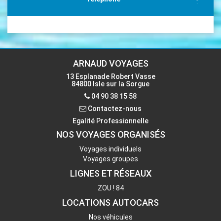
04 90 38 15 58
Email
accueil-isle@voyages-arnaud.fr
ARNAUD VOYAGES
13 Esplanade Robert Vasse
84800 Isle sur la Sorgue
Contactez-nous
04 90 38 15 58
Contactez-nous
Egalité Professionnelle
NOS VOYAGES ORGANISÉS
Voyages individuels
Voyages groupes
LIGNES ET RÉSEAUX
ZOU ! 84
LOCATIONS AUTOCARS
Nos véhicules