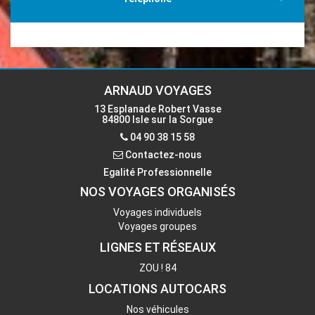
04 90 38 15 58
Email
accueil-isle@voyages-arnaud.fr
ARNAUD VOYAGES
13 Esplanade Robert Vasse
84800 Isle sur la Sorgue
Contactez-nous
04 90 38 15 58
Contactez-nous
Egalité Professionnelle
NOS VOYAGES ORGANISÉS
Voyages individuels
Voyages groupes
LIGNES ET RÉSEAUX
ZOU ! 84
LOCATIONS AUTOCARS
Nos véhicules