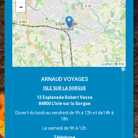
−
Leaflet
| ©
RSI
ARNAUD VOYAGES
ISLE SUR LA SORGUE
13 Esplanade Robert Vasse
84800 L'Isle sur la Sorgue
Ouvert du lundi au vendredi de 9h à 12h et de14h à
18h
Le samedi de 9h à 12h
Téléphone