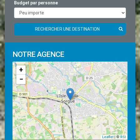
Budget par personne
RECHERCHER UNE DESTINATION
NOTRE AGENCE
+
−
Leaflet
| ©
RSI