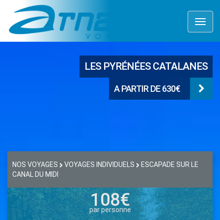
Toggl
naviga
LES PYRÉNÉES CATALANES
A PARTIR DE 630€
NOS VOYAGES
VOYAGES INDIVIDUELS
ESCAPADE SUR LE
CANAL DU MIDI
108€
par personne