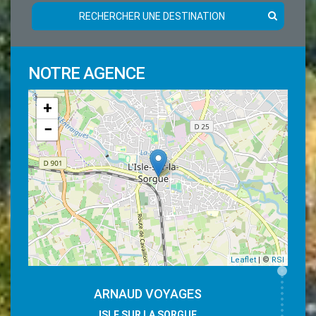
RECHERCHER UNE DESTINATION
NOTRE AGENCE
+
−
Leaflet
| ©
RSI
ARNAUD VOYAGES
ISLE SUR LA SORGUE