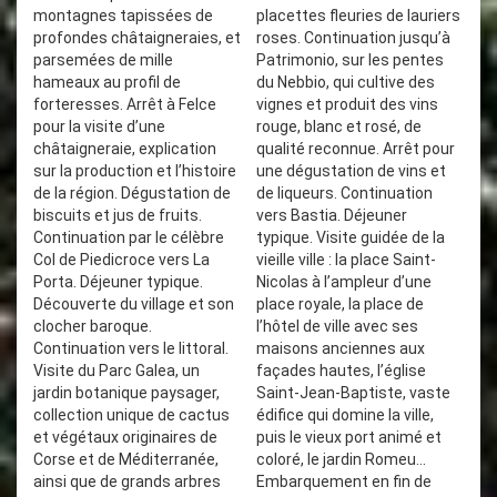
montagnes tapissées de
placettes fleuries de lauriers
profondes châtaigneraies, et
roses. Continuation jusqu’à
parsemées de mille
Patrimonio, sur les pentes
hameaux au profil de
du Nebbio, qui cultive des
forteresses. Arrêt à Felce
vignes et produit des vins
pour la visite d’une
rouge, blanc et rosé, de
châtaigneraie, explication
qualité reconnue. Arrêt pour
sur la production et l’histoire
une dégustation de vins et
de la région. Dégustation de
de liqueurs. Continuation
biscuits et jus de fruits.
vers Bastia. Déjeuner
Continuation par le célèbre
typique. Visite guidée de la
Col de Piedicroce vers La
vieille ville : la place Saint-
Porta. Déjeuner typique.
Nicolas à l’ampleur d’une
Découverte du village et son
place royale, la place de
clocher baroque.
l’hôtel de ville avec ses
Continuation vers le littoral.
maisons anciennes aux
Visite du Parc Galea, un
façades hautes, l’église
jardin botanique paysager,
Saint-Jean-Baptiste, vaste
collection unique de cactus
édifice qui domine la ville,
et végétaux originaires de
puis le vieux port animé et
Corse et de Méditerranée,
coloré, le jardin Romeu…
ainsi que de grands arbres
Embarquement en fin de