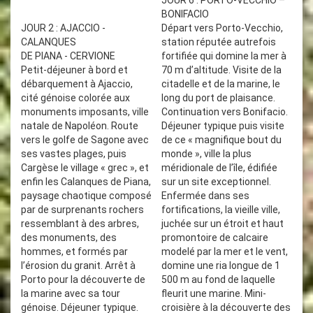
JOUR 6 : PORTO-VECCHIO –
BONIFACIO
JOUR 2 : AJACCIO -
Départ vers Porto-Vecchio,
CALANQUES
station réputée autrefois
DE PIANA - CERVIONE
fortifiée qui domine la mer à
Petit-déjeuner à bord et
70 m d’altitude. Visite de la
débarquement à Ajaccio,
citadelle et de la marine, le
cité génoise colorée aux
long du port de plaisance.
monuments imposants, ville
Continuation vers Bonifacio.
natale de Napoléon. Route
Déjeuner typique puis visite
vers le golfe de Sagone avec
de ce « magnifique bout du
ses vastes plages, puis
monde », ville la plus
Cargèse le village « grec », et
méridionale de l’île, édifiée
enfin les Calanques de Piana,
sur un site exceptionnel.
paysage chaotique composé
Enfermée dans ses
par de surprenants rochers
fortifications, la vieille ville,
ressemblant à des arbres,
juchée sur un étroit et haut
des monuments, des
promontoire de calcaire
hommes, et formés par
modelé par la mer et le vent,
l’érosion du granit. Arrêt à
domine une ria longue de 1
Porto pour la découverte de
500 m au fond de laquelle
la marine avec sa tour
fleurit une marine. Mini-
génoise. Déjeuner typique.
croisière à la découverte des