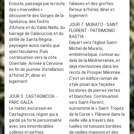
Ensuite, passage par la route
falaises et des grottes.
des « merveilles » :
Retour à l’hôtel, dîner et
découverte des Gorges de la
logement.
Spelunca, des forêts
JOUR 7 : MURATO - SAINT
d’Aïtone et du Valdo Niello, du
FLORENT - PATRIMONIO -
barrage de Calacuccia, et du
BASTIA
défilé de Santa Régina…
Départ vers l’église Saint-
paysages aussi variés que
Michel de Murato,
spectaculaires. Puis
emblématique, connue au-
continuation vers la côte
delà de la Méditerranée, et
Orientale. Arrivée à Cervione
déjà mentionnée dans les
en fin de journée. Installation
récits de Prosper Mérimée.
à l’hôtel 3*, dîner et
C’est un édifice roman de
logement.
style pisan aux façades
bicolores de pierres vertes
JOUR 3 : CASTAGNICCIA -
et blanches. Continuation
PARC GALEA
vers Saint-Florent,
Le matin, excursion en
surnommé le « Saint-Tropez
Castagniccia, région qui a
de la Corse ». Flânerie dans la
gardé sa forte personnalité
vieille ville à travers des
avec ses innombrables
ruelles tortueuses bordées
collines et petites
de vieilles maisons et des