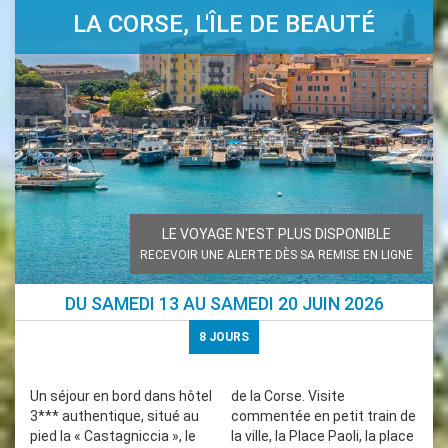
LA CORSE, L'ÎLE DE BEAUTÉ
LE VOYAGE N'EST PLUS DISPONIBLE
RECEVOIR UNE ALERTE DÈS SA REMISE EN LIGNE
DU
SAMEDI 13
AU
SAMEDI 20 JUIN 2026
8
JOURS
Un séjour en bord dans hôtel
de la Corse. Visite
3*** authentique, situé au
commentée en petit train de
pied la « Castagniccia », le
la ville, la Place Paoli, la place