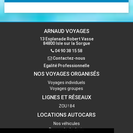
Email
accueil-isle@voyages-arnaud.fr
ARNAUD VOYAGES
13 Esplanade Robert Vasse
84800 Isle sur la Sorgue
Contactez-nous
04 90 38 15 58
Contactez-nous
Egalité Professionnelle
NOS VOYAGES ORGANISÉS
Voyages individuels
Voyages groupes
LIGNES ET RÉSEAUX
ZOU ! 84
LOCATIONS AUTOCARS
Nos véhicules
Demande de devis