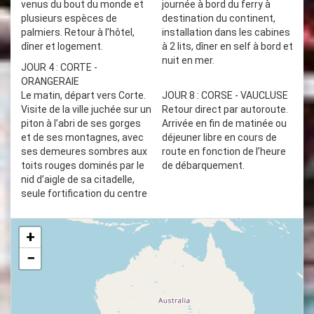
venus du bout du monde et
journée à bord du ferry à
plusieurs espèces de
destination du continent,
palmiers. Retour à l’hôtel,
installation dans les cabines
dîner et logement.
à 2 lits, dîner en self à bord et
nuit en mer.
JOUR 4 : CORTE -
ORANGERAIE
Le matin, départ vers Corte.
JOUR 8 : CORSE - VAUCLUSE
Visite de la ville juchée sur un
Retour direct par autoroute.
piton à l’abri de ses gorges
Arrivée en fin de matinée ou
et de ses montagnes, avec
déjeuner libre en cours de
ses demeures sombres aux
route en fonction de l’heure
toits rouges dominés par le
de débarquement.
nid d’aigle de sa citadelle,
seule fortification du centre
+
−