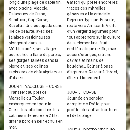
long d’une plage de sable fin,
Gaffori qui porte encore les
avec piscine. Ajaccio,
traces des mitrailles
Calanques de Piana,
génoises et la citadelle.
Bonifacio, Cap Corse,
Déjeuner typique. Ensuite,
Bavella... Une escapade dans
route vers Antisanti. Visite
l’île de beauté, avec ses
d’un verger d’agrumes pour
falaises vertigineuses
tout apprendre sur la culture
plongeant dans la
de la clémentine, fruit
Méditerranée, ses villages
emblématique de l’île, mais
accrochés à flanc de parois,
aussi d’oranges, citrons
ses gorges taillées dans la
caviars et mains de
pierre et, ses collines
bouddha… Goûter à base
tapissées de châtaigniers et
d’agrumes. Retour à l’hôtel,
d’oliviers.
dîner et logement.
JOUR 1 : VAUCLUSE – CORSE
Transfert au port de
JOUR 5 : CORSE
Marseille ou Toulon,
Journée en pension
embarquement pour la
complète à l’hôtel pour
Corse. Installation dans les
profiter des infrastructures
cabines intérieures à 2 lits,
et de la plage.
dîner à bord en self et nuit en
mer.