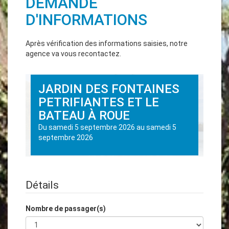
DEMANDE
D'INFORMATIONS
Après vérification des informations saisies, notre
agence va vous recontactez.
JARDIN DES FONTAINES
PETRIFIANTES ET LE
BATEAU À ROUE
Du
samedi 5 septembre 2026
au
samedi 5
septembre 2026
Détails
Nombre de passager(s)