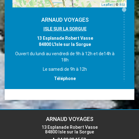
Leaflet
| ©
RSI
ARNAUD VOYAGES
ISLE SUR LA SORGUE
13 Esplanade Robert Vasse
84800 L'Isle sur la Sorgue
Ouvert du lundi au vendredi de 9h à 12h et de14h à
18h
Le samedi de 9h à 12h
Téléphone
04 90 38 15 58
Email
accueil-isle@voyages-arnaud.fr
ARNAUD VOYAGES
13 Esplanade Robert Vasse
84800 Isle sur la Sorgue